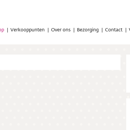
op
Verkooppunten
Over ons
Bezorging
Contact
op
oppunten
ns