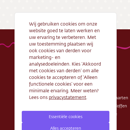
Bezorg
Conta
Wij gebruiken cookies om onze
website goed te laten werken en
Vacatu
uw ervaring te verbeteren. Met
uw toestemming plaatsen wij
ook cookies van derden voor
marketing- en
analysedoeleinden. Kies ‘Akkoord
met cookies van derden’ om alle
Handige links
Webshop
cookies te accepteren of ‘Alleen
Openingstijden
Gebak
functionele cookies’ voor een
Algemene
Taarten
minimale ervaring. Meer weten?
voorwaarden
Lees ons
privacystatement
.
Exclusieve taarten
Verantwoord
Schnitte - Sloffen
ondernemen
Koek - Cake
Essentiële cookies
Cadeaubon
Zout
Zakelijke bestelling
Alles accepteren