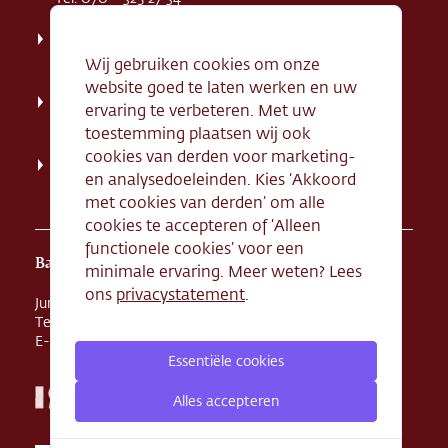
Weissenbruchstaat 1 K, 2596 GA Den Haag
Tel. 070 - 324 94 09
Wij gebruiken cookies om onze
website goed te laten werken en uw
Kerkstraat 71, 2242 HD Wassenaar
ervaring te verbeteren. Met uw
Tel. 070 - 517 95 07
toestemming plaatsen wij ook
cookies van derden voor marketing-
Dorpsstraat 134, 2712 AN Zoetermeer
en analysedoeleinden. Kies ‘Akkoord
Tel. 079 - 316 78 95
met cookies van derden’ om alle
cookies te accepteren of ‘Alleen
functionele cookies’ voor een
Banketbakkerij Maison Kelder
minimale ervaring. Meer weten? Lees
ons
privacystatement
.
Junostraat 8, 2516 BR Den Haag
Tel. 070 - 324 68 44
E-mail
info@maisonkelder.nl
Essentiële cookies
Alles accepteren