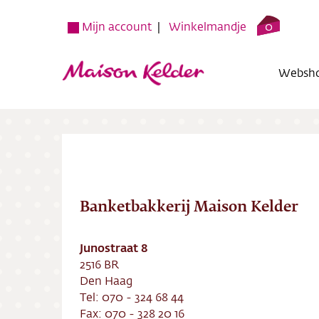
0
Mijn account
Winkelmandje
Websh
Banketbakkerij Maison Kelder
Websh
Junostraat 8
Verko
2516 BR
Den Haag
Over o
Tel: 070 - 324 68 44
Fax: 070 - 328 20 16