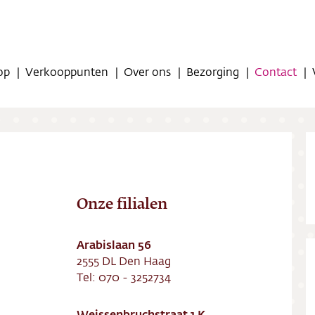
op
Verkooppunten
Over ons
Bezorging
Contact
Onze filialen
op
Arabislaan 56
oppunten
2555 DL Den Haag
Tel: 070 - 3252734
ns
Weissenbruchstraat 1 K