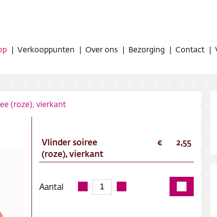
op
Verkooppunten
Over ons
Bezorging
Contact
ree (roze), vierkant
Vlinder soiree
2,55
op
(roze), vierkant
oppunten
Aantal
ns