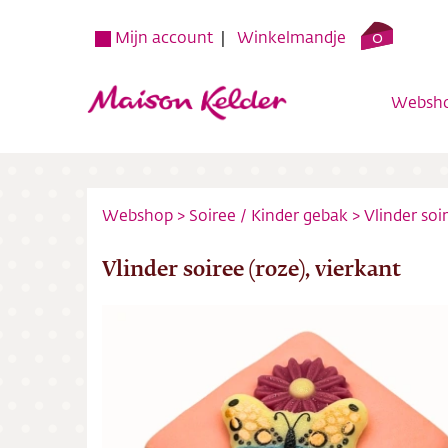
0
Mijn account
Winkelmandje
Websh
Webshop
>
Soiree
/
Kinder gebak
>
Vlinder soi
Vlinder soiree (roze), vierkant
Websh
Verko
Over o