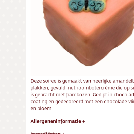
Bezorg
Conta
Vacatu
Deze soiree is gemaakt van heerlijke amandel
plakken, gevuld met roombotercrème die op 
is gebracht met frambozen. Gedipt in chocola
coating en gedecoreerd met een chocolade vli
en bloem.
Allergeneninformatie
+
Ingrediënten
+