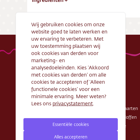
Wij gebruiken cookies om onze
website goed te laten werken en
uw ervaring te verbeteren. Met
uw toestemming plaatsen wij
ook cookies van derden voor
marketing- en
analysedoeleinden. Kies ‘Akkoord
met cookies van derden’ om alle
Handige links
Webshop
cookies te accepteren of ‘Alleen
functionele cookies’ voor een
Openingstijden
Gebak
minimale ervaring. Meer weten?
Algemene
Taarten
Lees ons
privacystatement
.
voorwaarden
Exclusieve taarten
Verantwoord
Schnitte - Sloffen
ondernemen
Essentiële cookies
Koek - Cake
Cadeaubon
Zout
Alles accepteren