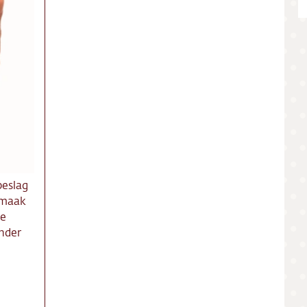
ing
ct
res
beslag
smaak
de
nder