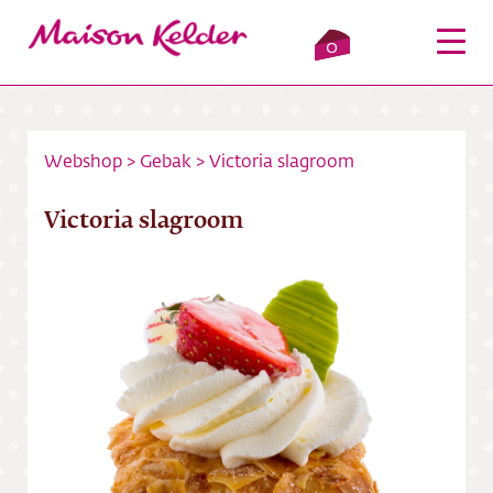
0
Webshop
>
Gebak
>
Victoria slagroom
Inloggen
Winkelmandje
Victoria slagroom
Webshop
Verkooppunten
Over ons
Bezorging
Contact