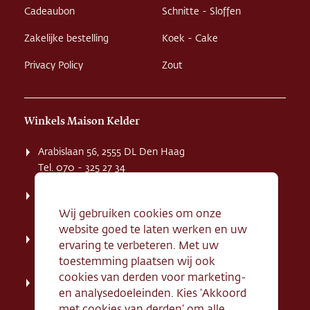
Cadeaubon
Schnitte - Sloffen
Zakelijke bestelling
Koek - Cake
Privacy Policy
Zout
Winkels Maison Kelder
Arabislaan 56, 2555 DL Den Haag
Tel. 070 - 325 27 34
Weissenbruchstaat 1 K, 2596 GA Den Haag
Tel. 070 - 324 94 09
Wij gebruiken cookies om onze
website goed te laten werken en uw
Kerkstraat 71, 2242 HD Wassenaar
ervaring te verbeteren. Met uw
Tel. 070 - 517 95 07
toestemming plaatsen wij ook
cookies van derden voor marketing-
Dorpsstraat 134, 2712 AN Zoetermeer
en analysedoeleinden. Kies ‘Akkoord
Tel. 079 - 316 78 95
met cookies van derden’ om alle