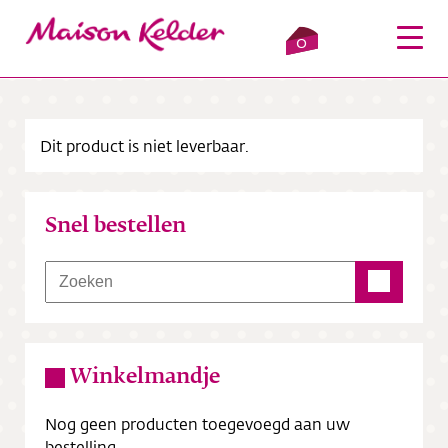
0
Dit product is niet leverbaar.
Inloggen
Winkelmandje
Snel bestellen
Webshop
Verkooppunten
Over ons
Winkelmandje
Bezorging
Nog geen producten toegevoegd aan uw
Contact
bestelling