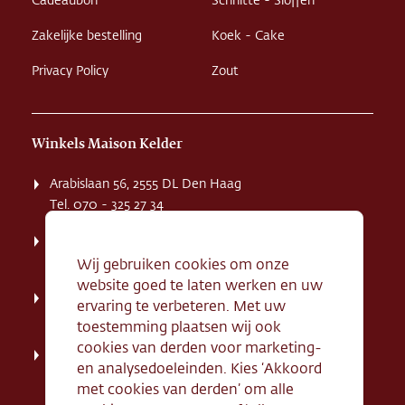
Cadeaubon
Schnitte - Sloffen
Zakelijke bestelling
Koek - Cake
Privacy Policy
Zout
Winkels Maison Kelder
Arabislaan 56, 2555 DL Den Haag
Tel. 070 - 325 27 34
Weissenbruchstaat 1 K, 2596 GA Den Haag
Tel. 070 - 324 94 09
Wij gebruiken cookies om onze
website goed te laten werken en uw
Kerkstraat 71, 2242 HD Wassenaar
ervaring te verbeteren. Met uw
Tel. 070 - 517 95 07
toestemming plaatsen wij ook
cookies van derden voor marketing-
Dorpsstraat 134, 2712 AN Zoetermeer
en analysedoeleinden. Kies ‘Akkoord
Tel. 079 - 316 78 95
met cookies van derden’ om alle