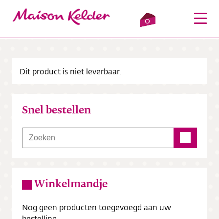
0
Dit product is niet leverbaar.
Inloggen
Winkelmandje
Snel bestellen
Webshop
Verkooppunten
Over ons
Winkelmandje
Bezorging
Nog geen producten toegevoegd aan uw
Contact
bestelling