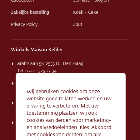
Cadeaubon
Schnitte - Sloffen
Zakelijke bestelling
Koek - Cake
Privacy Policy
Zout
Winkels Maison Kelder
Arabislaan 56, 2555 DL Den Haag
Tel. 070 - 325 27 34
Weissenbruchstaat 1 K, 2596 GA Den Haag
Tel. 070 - 324 94 09
Wij gebruiken cookies om onze
website goed te laten werken en uw
Kerkstraat 71, 2242 HD Wassenaar
ervaring te verbeteren. Met uw
Tel. 070 - 517 95 07
toestemming plaatsen wij ook
cookies van derden voor marketing-
Dorpsstraat 134, 2712 AN Zoetermeer
en analysedoeleinden. Kies ‘Akkoord
Tel. 079 - 316 78 95
met cookies van derden’ om alle