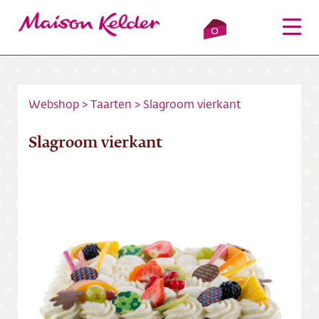
0
Webshop
>
Taarten
>
Slagroom vierkant
Inloggen
Winkelmandje
Slagroom vierkant
Webshop
Verkooppunten
Over ons
Bezorging
Contact