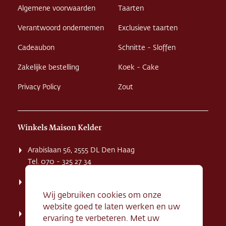
Algemene voorwaarden
Taarten
Verantwoord ondernemen
Exclusieve taarten
Cadeaubon
Schnitte - Sloffen
Zakelijke bestelling
Koek - Cake
Privacy Policy
Zout
Winkels Maison Kelder
Arabislaan 56, 2555 DL Den Haag
Tel. 070 - 325 27 34
Weissenbruchstaat 1 K, 2596 GA Den Haag
Tel. 070 - 324 94 09
Wij gebruiken cookies om onze
website goed te laten werken en uw
Kerkstraat 71, 2242 HD Wassenaar
ervaring te verbeteren. Met uw
Tel. 070 - 517 95 07