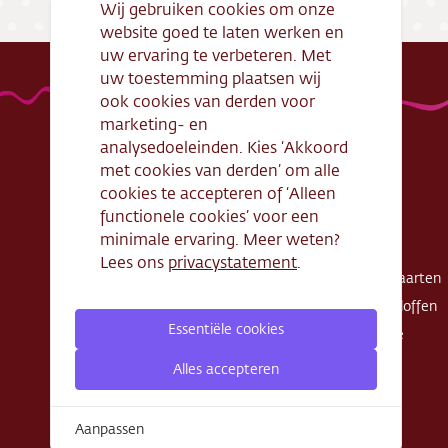
Wij gebruiken cookies om onze
website goed te laten werken en
uw ervaring te verbeteren. Met
uw toestemming plaatsen wij
ook cookies van derden voor
marketing- en
analysedoeleinden. Kies ‘Akkoord
met cookies van derden’ om alle
Handige links
Webshop
cookies te accepteren of ‘Alleen
functionele cookies’ voor een
Openingstijden
Gebak
minimale ervaring. Meer weten?
Algemene
Taarten
Lees ons
privacystatement
.
voorwaarden
Exclusieve taarten
Verantwoord
Schnitte - Sloffen
ondernemen
Essentiële cookies
Koek - Cake
Cadeaubon
Zout
Alles accepteren
Zakelijke bestelling
Privacy Policy
Aanpassen