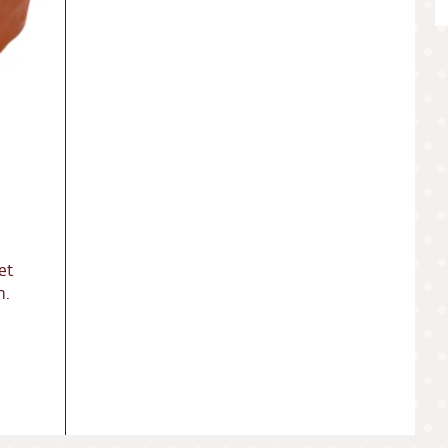
ing
ct
res
et
n.