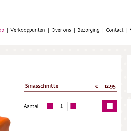
op
Verkooppunten
Over ons
Bezorging
Contact
Sinasschnitte
12,95
op
oppunten
Aantal
ns