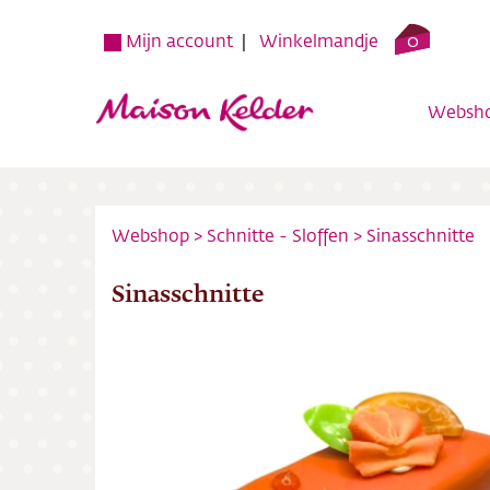
0
Mijn account
Winkelmandje
Websh
Webshop
>
Schnitte - Sloffen
>
Sinasschnitte
Sinasschnitte
Websh
Verko
Over o