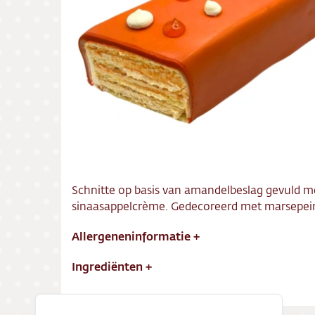
Bezorg
Conta
Vacatu
Schnitte op basis van amandelbeslag gevuld m
sinaasappelcrème. Gedecoreerd met marsepei
Allergeneninformatie
+
Ingrediënten
+