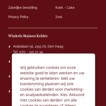
Zakelijke bestelling
Koek - Cake
Privacy Policy
Zout
Winkels Maison Kelder
Arabislaan 56, 2555 DL Den Haag
Tel. 070 - 325 27 34
Weissenbruchstaat 1 K, 2596 GA Den Haag
Tel. 070 - 324 94 09
Wij gebruiken cookies om onze
website goed te laten werken en uw
Kerkstraat 71, 2242 HD Wassenaar
ervaring te verbeteren. Met uw
Tel. 070 - 517 95 07
toestemming plaatsen wij ook
cookies van derden voor marketing-
Dorpsstraat 134, 2712 AN Zoetermeer
en analysedoeleinden. Kies ‘Akkoord
Tel. 079 - 316 78 95
met cookies van derden’ om alle
cookies te accepteren of ‘Alleen