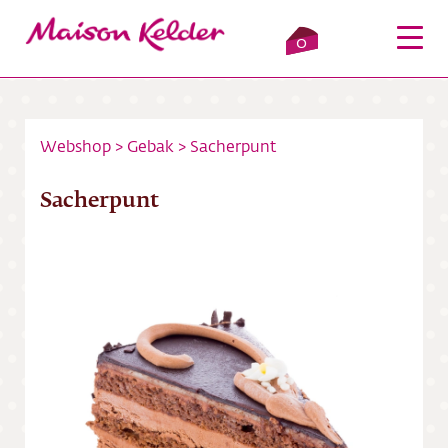
0
Webshop
>
Gebak
>
Sacherpunt
Inloggen
Winkelmandje
Sacherpunt
Webshop
Verkooppunten
Over ons
Bezorging
Contact