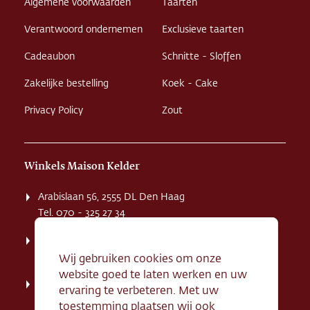
Algemene voorwaarden
Taarten
Verantwoord ondernemen
Exclusieve taarten
Cadeaubon
Schnitte - Sloffen
Zakelijke bestelling
Koek - Cake
Privacy Policy
Zout
Winkels Maison Kelder
Arabislaan 56, 2555 DL Den Haag
Tel. 070 - 325 27 34
Weissenbruchstaat 1 K, 2596 GA Den Haag
Tel. 070 - 324 94 09
Wij gebruiken cookies om onze
website goed te laten werken en uw
Kerkstraat 71, 2242 HD Wassenaar
ervaring te verbeteren. Met uw
Tel. 070 - 517 95 07
toestemming plaatsen wij ook