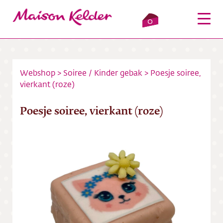
0
Webshop
>
Soiree
/
Kinder gebak
>
Poesje soiree,
vierkant (roze)
Inloggen
Winkelmandje
Poesje soiree, vierkant (roze)
Webshop
Verkooppunten
Over ons
Bezorging
Contact