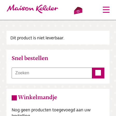
0
Dit product is niet leverbaar.
Inloggen
Winkelmandje
Snel bestellen
Webshop
Verkooppunten
Over ons
Winkelmandje
Bezorging
Nog geen producten toegevoegd aan uw
Contact
bestelling