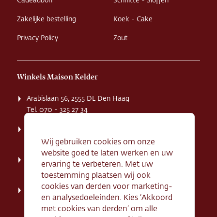
Cadeaubon
Schnitte - Sloffen
Zakelijke bestelling
Koek - Cake
Privacy Policy
Zout
Winkels Maison Kelder
Arabislaan 56, 2555 DL Den Haag
Tel. 070 - 325 27 34
Weissenbruchstaat 1 K, 2596 GA Den Haag
Tel. 070 - 324 94 09
Wij gebruiken cookies om onze
website goed te laten werken en uw
Kerkstraat 71, 2242 HD Wassenaar
ervaring te verbeteren. Met uw
Tel. 070 - 517 95 07
toestemming plaatsen wij ook
cookies van derden voor marketing-
Dorpsstraat 134, 2712 AN Zoetermeer
en analysedoeleinden. Kies ‘Akkoord
Tel. 079 - 316 78 95
met cookies van derden’ om alle