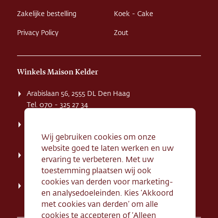
Zakelijke bestelling
Koek - Cake
Privacy Policy
Zout
Winkels Maison Kelder
Arabislaan 56, 2555 DL Den Haag
Tel. 070 - 325 27 34
Weissenbruchstaat 1 K, 2596 GA Den Haag
Tel. 070 - 324 94 09
Wij gebruiken cookies om onze
website goed te laten werken en uw
Kerkstraat 71, 2242 HD Wassenaar
ervaring te verbeteren. Met uw
Tel. 070 - 517 95 07
toestemming plaatsen wij ook
cookies van derden voor marketing-
Dorpsstraat 134, 2712 AN Zoetermeer
en analysedoeleinden. Kies ‘Akkoord
Tel. 079 - 316 78 95
met cookies van derden’ om alle
cookies te accepteren of ‘Alleen