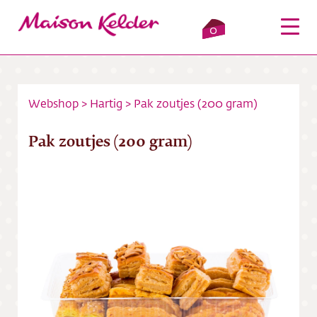
0
Webshop
>
Hartig
>
Pak zoutjes (200 gram)
Inloggen
Winkelmandje
Pak zoutjes (200 gram)
Webshop
Verkooppunten
Over ons
Bezorging
Contact