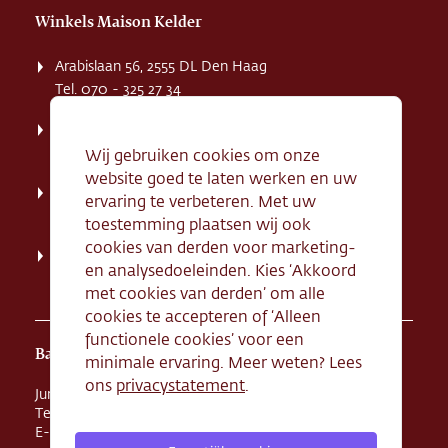
Winkels Maison Kelder
Arabislaan 56, 2555 DL Den Haag
Tel. 070 - 325 27 34
Weissenbruchstaat 1 K, 2596 GA Den Haag
Tel. 070 - 324 94 09
Wij gebruiken cookies om onze
website goed te laten werken en uw
Kerkstraat 71, 2242 HD Wassenaar
ervaring te verbeteren. Met uw
Tel. 070 - 517 95 07
toestemming plaatsen wij ook
cookies van derden voor marketing-
Dorpsstraat 134, 2712 AN Zoetermeer
en analysedoeleinden. Kies ‘Akkoord
Tel. 079 - 316 78 95
met cookies van derden’ om alle
cookies te accepteren of ‘Alleen
functionele cookies’ voor een
Banketbakkerij Maison Kelder
minimale ervaring. Meer weten? Lees
ons
privacystatement
.
Junostraat 8, 2516 BR Den Haag
Tel. 070 - 324 68 44
E-mail
info@maisonkelder.nl