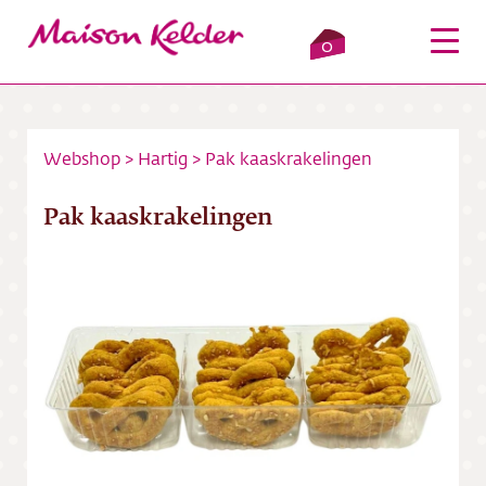
0
Webshop
>
Hartig
>
Pak kaaskrakelingen
Inloggen
Winkelmandje
Pak kaaskrakelingen
Webshop
Verkooppunten
Over ons
Bezorging
Contact