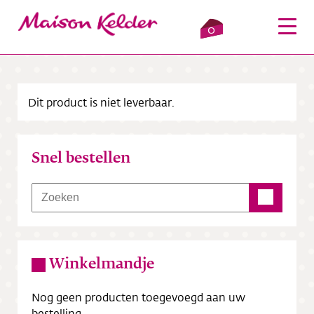
0
Dit product is niet leverbaar.
Inloggen
Winkelmandje
Snel bestellen
Webshop
Verkooppunten
Over ons
Winkelmandje
Bezorging
Nog geen producten toegevoegd aan uw
Contact
bestelling