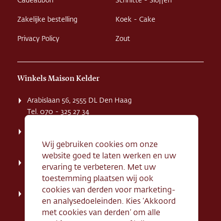
Cadeaubon
Schnitte - Sloffen
Zakelijke bestelling
Koek - Cake
Privacy Policy
Zout
Winkels Maison Kelder
Arabislaan 56, 2555 DL Den Haag
Tel. 070 - 325 27 34
Weissenbruchstaat 1 K, 2596 GA Den Haag
Tel. 070 - 324 94 09
Wij gebruiken cookies om onze
website goed te laten werken en uw
Kerkstraat 71, 2242 HD Wassenaar
ervaring te verbeteren. Met uw
Tel. 070 - 517 95 07
toestemming plaatsen wij ook
cookies van derden voor marketing-
Dorpsstraat 134, 2712 AN Zoetermeer
en analysedoeleinden. Kies ‘Akkoord
Tel. 079 - 316 78 95
met cookies van derden’ om alle