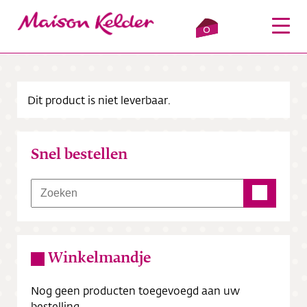
0
Dit product is niet leverbaar.
Inloggen
Winkelmandje
Snel bestellen
Webshop
Verkooppunten
Over ons
Winkelmandje
Bezorging
Nog geen producten toegevoegd aan uw
Contact
bestelling