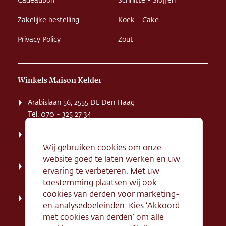
Cadeaubon
Schnitte - Sloffen
Zakelijke bestelling
Koek - Cake
Privacy Policy
Zout
Winkels Maison Kelder
Arabislaan 56, 2555 DL Den Haag
Tel. 070 - 325 27 34
Weissenbruchstaat 1 K, 2596 GA Den Haag
Tel. 070 - 324 94 09
Wij gebruiken cookies om onze
website goed te laten werken en uw
Kerkstraat 71, 2242 HD Wassenaar
ervaring te verbeteren. Met uw
Tel. 070 - 517 95 07
toestemming plaatsen wij ook
cookies van derden voor marketing-
Dorpsstraat 134, 2712 AN Zoetermeer
en analysedoeleinden. Kies ‘Akkoord
Tel. 079 - 316 78 95
met cookies van derden’ om alle