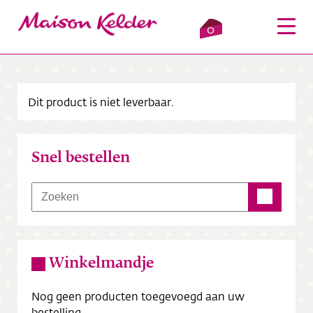
0
Dit product is niet leverbaar.
Inloggen
Winkelmandje
Snel bestellen
Webshop
Verkooppunten
Over ons
Winkelmandje
Bezorging
Nog geen producten toegevoegd aan uw
Contact
bestelling