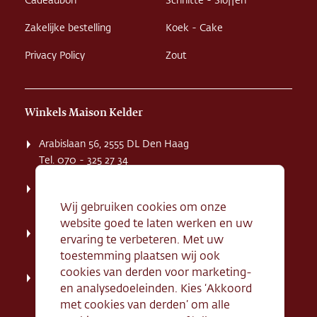
Cadeaubon
Schnitte - Sloffen
Zakelijke bestelling
Koek - Cake
Privacy Policy
Zout
Winkels Maison Kelder
Arabislaan 56, 2555 DL Den Haag
Tel. 070 - 325 27 34
Weissenbruchstaat 1 K, 2596 GA Den Haag
Tel. 070 - 324 94 09
Wij gebruiken cookies om onze
website goed te laten werken en uw
Kerkstraat 71, 2242 HD Wassenaar
ervaring te verbeteren. Met uw
Tel. 070 - 517 95 07
toestemming plaatsen wij ook
cookies van derden voor marketing-
Dorpsstraat 134, 2712 AN Zoetermeer
en analysedoeleinden. Kies ‘Akkoord
Tel. 079 - 316 78 95
met cookies van derden’ om alle