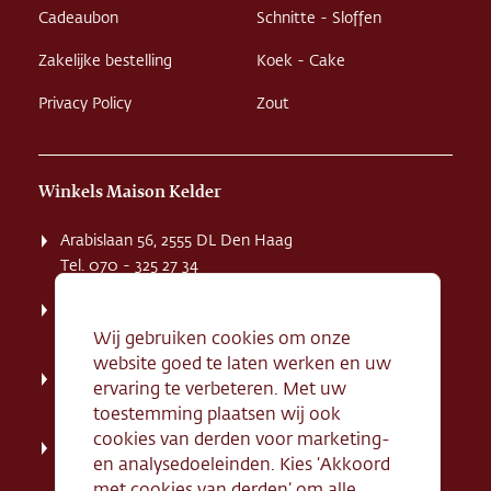
Cadeaubon
Schnitte - Sloffen
Zakelijke bestelling
Koek - Cake
Privacy Policy
Zout
Winkels Maison Kelder
Arabislaan 56, 2555 DL Den Haag
Tel. 070 - 325 27 34
Weissenbruchstaat 1 K, 2596 GA Den Haag
Tel. 070 - 324 94 09
Wij gebruiken cookies om onze
website goed te laten werken en uw
Kerkstraat 71, 2242 HD Wassenaar
ervaring te verbeteren. Met uw
Tel. 070 - 517 95 07
toestemming plaatsen wij ook
cookies van derden voor marketing-
Dorpsstraat 134, 2712 AN Zoetermeer
en analysedoeleinden. Kies ‘Akkoord
Tel. 079 - 316 78 95
met cookies van derden’ om alle