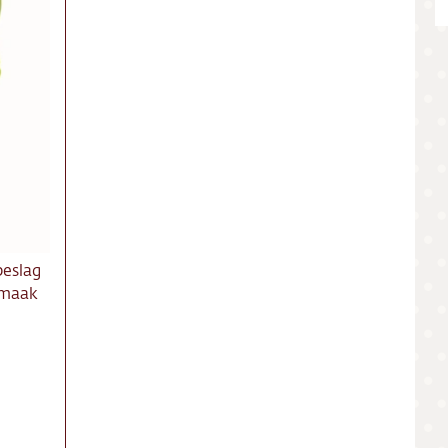
ing
ct
res
beslag
smaak