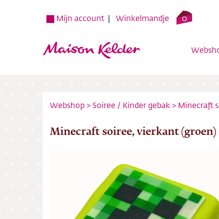
0
Mijn account
Winkelmandje
Websh
Webshop
>
Soiree
/
Kinder gebak
>
Minecraft s
Minecraft soiree, vierkant (groen)
Websh
Verko
Over o