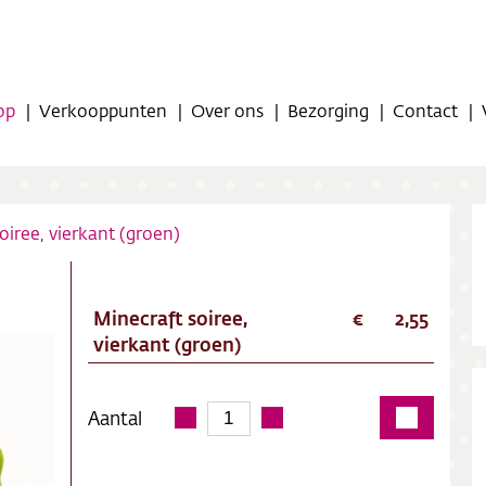
op
Verkooppunten
Over ons
Bezorging
Contact
oiree, vierkant (groen)
Minecraft soiree,
2,55
op
vierkant (groen)
oppunten
Aantal
ns