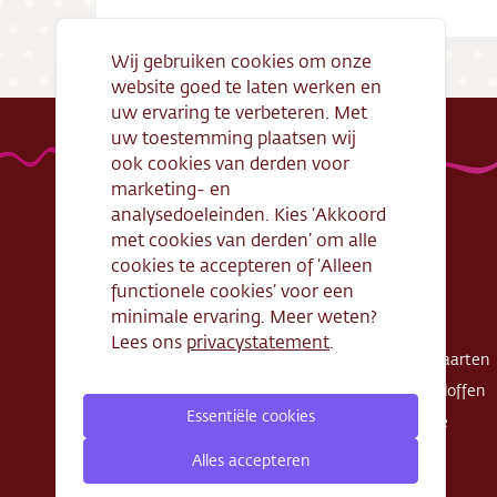
Wij gebruiken cookies om onze
website goed te laten werken en
uw ervaring te verbeteren. Met
uw toestemming plaatsen wij
ook cookies van derden voor
marketing- en
analysedoeleinden. Kies ‘Akkoord
met cookies van derden’ om alle
Handige links
Webshop
cookies te accepteren of ‘Alleen
functionele cookies’ voor een
Openingstijden
Gebak
minimale ervaring. Meer weten?
Algemene
Taarten
Lees ons
privacystatement
.
voorwaarden
Exclusieve taarten
Verantwoord
Schnitte - Sloffen
ondernemen
Essentiële cookies
Koek - Cake
Cadeaubon
Zout
Alles accepteren
Zakelijke bestelling