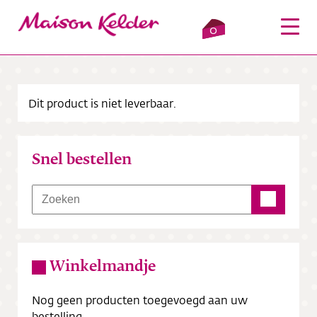
0
Dit product is niet leverbaar.
Inloggen
Winkelmandje
Snel bestellen
Webshop
Verkooppunten
Over ons
Winkelmandje
Bezorging
Nog geen producten toegevoegd aan uw
Contact
bestelling