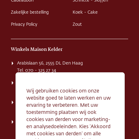
Cadeaubon
Schnitte - Sloffen
Zakelijke bestelling
Koek - Cake
Privacy Policy
Zout
Winkels Maison Kelder
Arabislaan 56, 2555 DL Den Haag
Tel. 070 - 325 27 34
Weissenbruchstaat 1 K, 2596 GA Den Haag
Tel. 070 - 324 94 09
Wij gebruiken cookies om onze
website goed te laten werken en uw
Kerkstraat 71, 2242 HD Wassenaar
ervaring te verbeteren. Met uw
Tel. 070 - 517 95 07
toestemming plaatsen wij ook
cookies van derden voor marketing-
Dorpsstraat 134, 2712 AN Zoetermeer
en analysedoeleinden. Kies ‘Akkoord
Tel. 079 - 316 78 95
met cookies van derden’ om alle