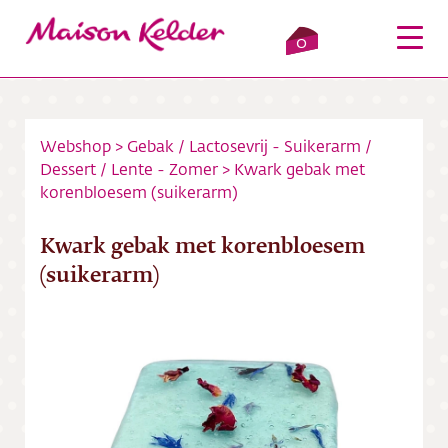
0
Webshop
>
Gebak
/
Lactosevrij - Suikerarm
/
Dessert
/
Lente - Zomer
>
Kwark gebak met
Inloggen
Winkelmandje
korenbloesem (suikerarm)
Webshop
Kwark gebak met korenbloesem
(suikerarm)
Verkooppunten
Over ons
Bezorging
Contact