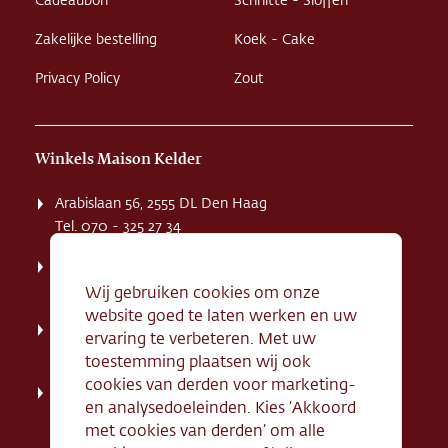
Cadeaubon
Schnitte - Sloffen
Zakelijke bestelling
Koek - Cake
Privacy Policy
Zout
Winkels Maison Kelder
Arabislaan 56, 2555 DL Den Haag
Tel. 070 - 325 27 34
Weissenbruchstaat 1 K, 2596 GA Den Haag
Tel. 070 - 324 94 09
Wij gebruiken cookies om onze
website goed te laten werken en uw
Kerkstraat 71, 2242 HD Wassenaar
ervaring te verbeteren. Met uw
Tel. 070 - 517 95 07
toestemming plaatsen wij ook
cookies van derden voor marketing-
Dorpsstraat 134, 2712 AN Zoetermeer
en analysedoeleinden. Kies ‘Akkoord
Tel. 079 - 316 78 95
met cookies van derden’ om alle