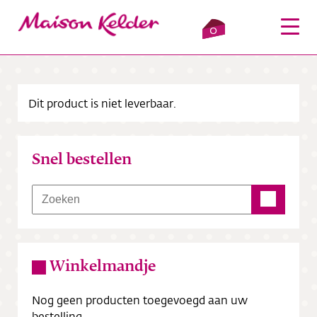
0
Dit product is niet leverbaar.
Inloggen
Winkelmandje
Snel bestellen
Webshop
Verkooppunten
Over ons
Winkelmandje
Bezorging
Nog geen producten toegevoegd aan uw
Contact
bestelling