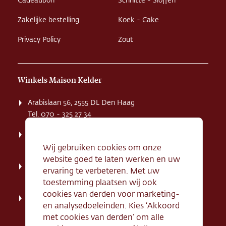
Cadeaubon
Schnitte - Sloffen
Zakelijke bestelling
Koek - Cake
Privacy Policy
Zout
Winkels Maison Kelder
Arabislaan 56, 2555 DL Den Haag
Tel. 070 - 325 27 34
Weissenbruchstaat 1 K, 2596 GA Den Haag
Tel. 070 - 324 94 09
Wij gebruiken cookies om onze
website goed te laten werken en uw
Kerkstraat 71, 2242 HD Wassenaar
ervaring te verbeteren. Met uw
Tel. 070 - 517 95 07
toestemming plaatsen wij ook
cookies van derden voor marketing-
Dorpsstraat 134, 2712 AN Zoetermeer
en analysedoeleinden. Kies ‘Akkoord
Tel. 079 - 316 78 95
met cookies van derden’ om alle