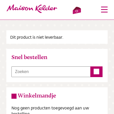
0
Dit product is niet leverbaar.
Inloggen
Winkelmandje
Snel bestellen
Webshop
Verkooppunten
Over ons
Winkelmandje
Bezorging
Nog geen producten toegevoegd aan uw
Contact
bestelling