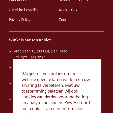
Cadeaubon
Schnitte - Sloffen
Zakelijke bestelling
Koek - Cake
Privacy Policy
Zout
Winkels Maison Kelder
Arabislaan 56, 2555 DL Den Haag
Tel. 070 - 325 27 34
Weissenbruchstaat 1 K, 2596 GA Den Haag
Tel. 070 - 324 94 09
Wij gebruiken cookies om onze
website goed te laten werken en uw
Kerkstraat 71, 2242 HD Wassenaar
ervaring te verbeteren. Met uw
Tel. 070 - 517 95 07
toestemming plaatsen wij ook
cookies van derden voor marketing-
Dorpsstraat 134, 2712 AN Zoetermeer
en analysedoeleinden. Kies ‘Akkoord
Tel. 079 - 316 78 95
met cookies van derden’ om alle