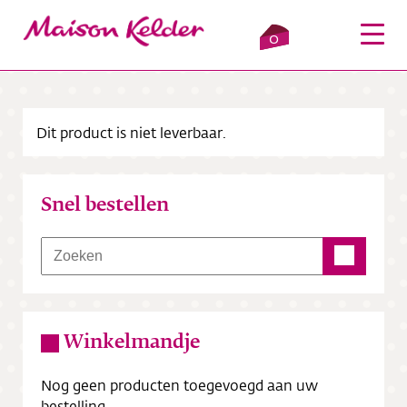
0
Dit product is niet leverbaar.
Inloggen
Winkelmandje
Snel bestellen
Webshop
Verkooppunten
Over ons
Winkelmandje
Bezorging
Nog geen producten toegevoegd aan uw
Contact
bestelling