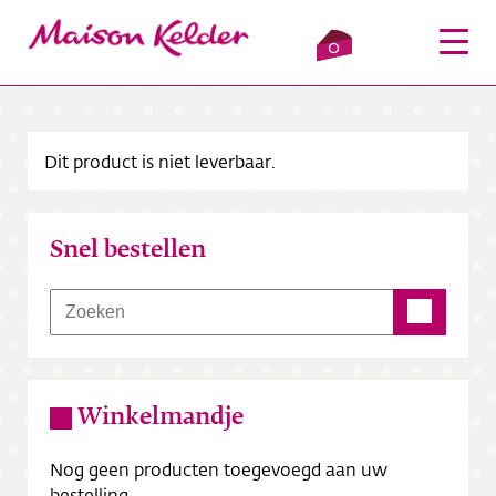
0
Dit product is niet leverbaar.
Inloggen
Winkelmandje
Snel bestellen
Webshop
Verkooppunten
Over ons
Winkelmandje
Bezorging
Nog geen producten toegevoegd aan uw
Contact
bestelling