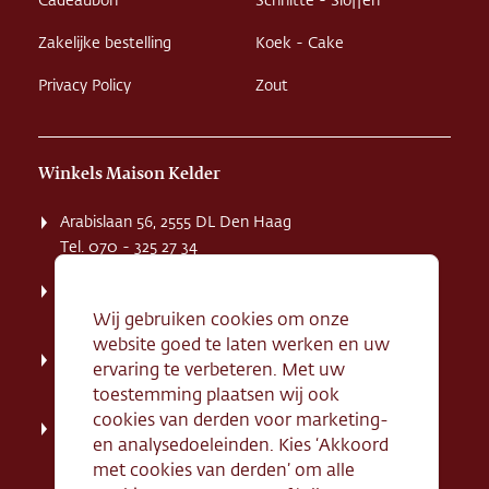
Cadeaubon
Schnitte - Sloffen
Zakelijke bestelling
Koek - Cake
Privacy Policy
Zout
Winkels Maison Kelder
Arabislaan 56, 2555 DL Den Haag
Tel. 070 - 325 27 34
Weissenbruchstaat 1 K, 2596 GA Den Haag
Tel. 070 - 324 94 09
Wij gebruiken cookies om onze
website goed te laten werken en uw
Kerkstraat 71, 2242 HD Wassenaar
ervaring te verbeteren. Met uw
Tel. 070 - 517 95 07
toestemming plaatsen wij ook
cookies van derden voor marketing-
Dorpsstraat 134, 2712 AN Zoetermeer
en analysedoeleinden. Kies ‘Akkoord
Tel. 079 - 316 78 95
met cookies van derden’ om alle