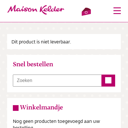
0
Dit product is niet leverbaar.
Inloggen
Winkelmandje
Snel bestellen
Webshop
Verkooppunten
Over ons
Winkelmandje
Bezorging
Nog geen producten toegevoegd aan uw
Contact
bestelling