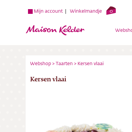
0
Mijn account
Winkelmandje
Websh
Webshop
>
Taarten
>
Kersen vlaai
Kersen vlaai
Websh
Verko
Over o