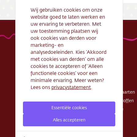
Wij gebruiken cookies om onze
website goed te laten werken en
uw ervaring te verbeteren. Met
uw toestemming plaatsen wij
ook cookies van derden voor
marketing- en
analysedoeleinden. Kies ‘Akkoord
met cookies van derden’ om alle
Handige links
Webshop
cookies te accepteren of ‘Alleen
functionele cookies’ voor een
Openingstijden
Gebak
minimale ervaring. Meer weten?
Algemene
Taarten
Lees ons
privacystatement
.
voorwaarden
Exclusieve taarten
Verantwoord
Schnitte - Sloffen
ondernemen
Essentiële cookies
Koek - Cake
Cadeaubon
Zout
Alles accepteren
Zakelijke bestelling
Privacy Policy