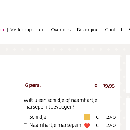
op
Verkooppunten
Over ons
Bezorging
Contact
6 pers.
19,95
op
Wilt u een schildje of naamhartje
oppunten
marsepein toevoegen?
Schildje
2,50
ns
Naamhartje marsepein
2,50