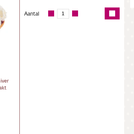
ing
Aantal
ct
res
iver
akt