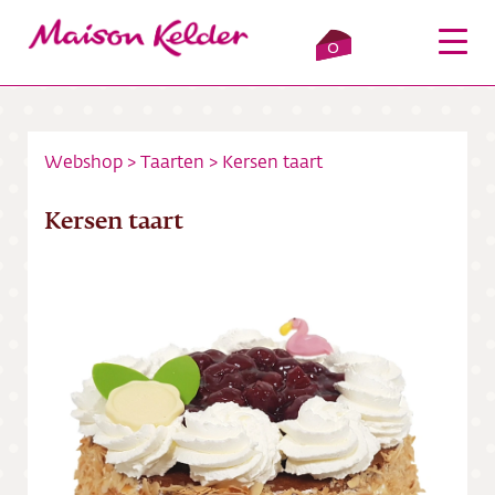
0
Webshop
>
Taarten
>
Kersen taart
Inloggen
Winkelmandje
Kersen taart
Webshop
Verkooppunten
Over ons
Bezorging
Contact