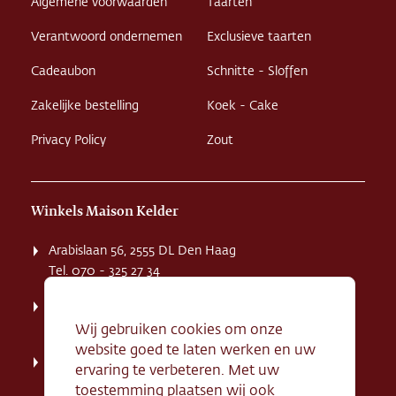
Algemene voorwaarden
Taarten
Verantwoord ondernemen
Exclusieve taarten
Cadeaubon
Schnitte - Sloffen
Zakelijke bestelling
Koek - Cake
Privacy Policy
Zout
Winkels Maison Kelder
Arabislaan 56, 2555 DL Den Haag
Tel. 070 - 325 27 34
Weissenbruchstaat 1 K, 2596 GA Den Haag
Tel. 070 - 324 94 09
Wij gebruiken cookies om onze
website goed te laten werken en uw
Kerkstraat 71, 2242 HD Wassenaar
ervaring te verbeteren. Met uw
Tel. 070 - 517 95 07
toestemming plaatsen wij ook