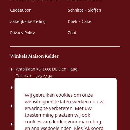
Cadeaubon
Schnitte - Sloffen
Zakelijke bestelling
Koek - Cake
Privacy Policy
Zout
Winkels Maison Kelder
Arabislaan 56, 2555 DL Den Haag
Tel. 070 - 325 27 34
Weissenbruchstaat 1 K, 2596 GA Den Haag
Tel. 070 - 324 94 09
Wij gebruiken cookies om onze
website goed te laten werken en uw
Kerkstraat 71, 2242 HD Wassenaar
ervaring te verbeteren. Met uw
Tel. 070 - 517 95 07
toestemming plaatsen wij ook
cookies van derden voor marketing-
Dorpsstraat 134, 2712 AN Zoetermeer
en analysedoeleinden. Kies ‘Akkoord