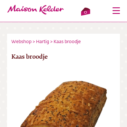
0
Webshop
>
Hartig
>
Kaas broodje
Inloggen
Winkelmandje
Kaas broodje
Webshop
Verkooppunten
Over ons
Bezorging
Contact