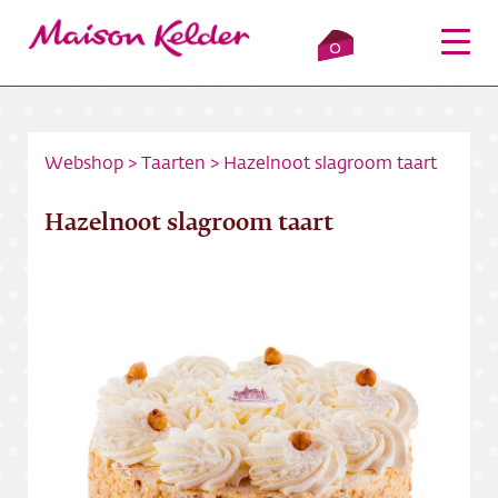
0
Webshop
>
Taarten
>
Hazelnoot slagroom taart
Inloggen
Winkelmandje
Hazelnoot slagroom taart
Webshop
Verkooppunten
Over ons
Bezorging
Contact