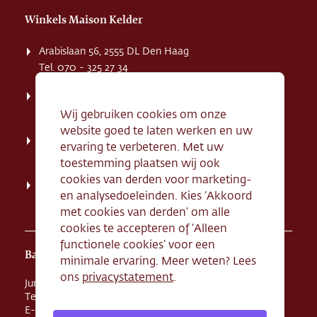
Winkels Maison Kelder
Arabislaan 56, 2555 DL Den Haag
Tel. 070 - 325 27 34
Weissenbruchstaat 1 K, 2596 GA Den Haag
Tel. 070 - 324 94 09
Wij gebruiken cookies om onze
website goed te laten werken en uw
Kerkstraat 71, 2242 HD Wassenaar
ervaring te verbeteren. Met uw
Tel. 070 - 517 95 07
toestemming plaatsen wij ook
cookies van derden voor marketing-
Dorpsstraat 134, 2712 AN Zoetermeer
en analysedoeleinden. Kies ‘Akkoord
Tel. 079 - 316 78 95
met cookies van derden’ om alle
cookies te accepteren of ‘Alleen
functionele cookies’ voor een
Banketbakkerij Maison Kelder
minimale ervaring. Meer weten? Lees
ons
privacystatement
.
Junostraat 8, 2516 BR Den Haag
Tel. 070 - 324 68 44
E-mail
info@maisonkelder.nl