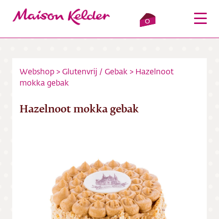
0
Webshop
>
Glutenvrij
/
Gebak
>
Hazelnoot
mokka gebak
Inloggen
Winkelmandje
Hazelnoot mokka gebak
Webshop
Verkooppunten
Over ons
Bezorging
Contact