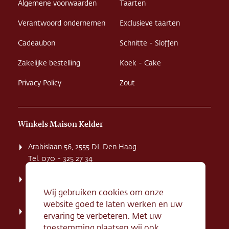
Algemene voorwaarden
Taarten
Verantwoord ondernemen
Exclusieve taarten
Cadeaubon
Schnitte - Sloffen
Zakelijke bestelling
Koek - Cake
Privacy Policy
Zout
Winkels Maison Kelder
Arabislaan 56, 2555 DL Den Haag
Tel. 070 - 325 27 34
Weissenbruchstaat 1 K, 2596 GA Den Haag
Tel. 070 - 324 94 09
Wij gebruiken cookies om onze
website goed te laten werken en uw
Kerkstraat 71, 2242 HD Wassenaar
ervaring te verbeteren. Met uw
Tel. 070 - 517 95 07
toestemming plaatsen wij ook