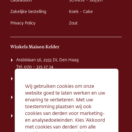
Cadeaubon
Schnitte - Sloffen
Zakelijke bestelling
Koek - Cake
Privacy Policy
Zout
Winkels Maison Kelder
Arabislaan 56, 2555 DL Den Haag
Tel. 070 - 325 27 34
Weissenbruchstaat 1 K, 2596 GA Den Haag
Tel. 070 - 324 94 09
Wij gebruiken cookies om onze
website goed te laten werken en uw
Kerkstraat 71, 2242 HD Wassenaar
ervaring te verbeteren. Met uw
Tel. 070 - 517 95 07
toestemming plaatsen wij ook
cookies van derden voor marketing-
Dorpsstraat 134, 2712 AN Zoetermeer
en analysedoeleinden. Kies ‘Akkoord
Tel. 079 - 316 78 95
met cookies van derden’ om alle