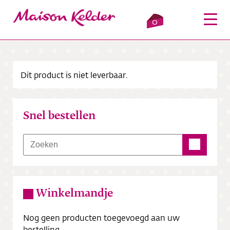
0
Dit product is niet leverbaar.
Inloggen
Winkelmandje
Snel bestellen
Webshop
Verkooppunten
Over ons
Winkelmandje
Bezorging
Nog geen producten toegevoegd aan uw
Contact
bestelling