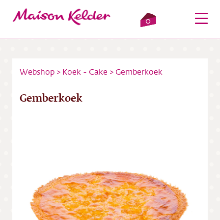
0
Webshop
>
Koek - Cake
>
Gemberkoek
Inloggen
Winkelmandje
Gemberkoek
Webshop
Verkooppunten
Over ons
Bezorging
Contact