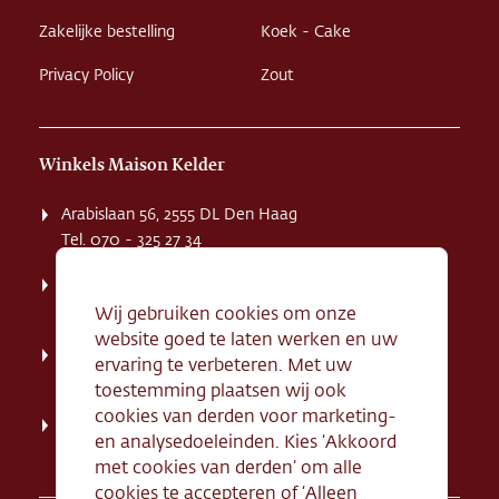
Zakelijke bestelling
Koek - Cake
Privacy Policy
Zout
Winkels Maison Kelder
Arabislaan 56, 2555 DL Den Haag
Tel. 070 - 325 27 34
Weissenbruchstaat 1 K, 2596 GA Den Haag
Tel. 070 - 324 94 09
Wij gebruiken cookies om onze
website goed te laten werken en uw
Kerkstraat 71, 2242 HD Wassenaar
ervaring te verbeteren. Met uw
Tel. 070 - 517 95 07
toestemming plaatsen wij ook
cookies van derden voor marketing-
Dorpsstraat 134, 2712 AN Zoetermeer
en analysedoeleinden. Kies ‘Akkoord
Tel. 079 - 316 78 95
met cookies van derden’ om alle
cookies te accepteren of ‘Alleen