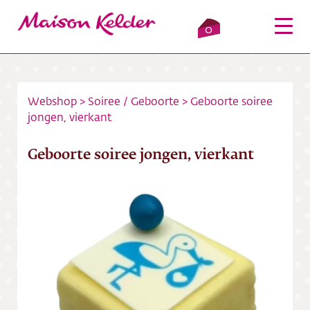
0
Webshop
>
Soiree
/
Geboorte
>
Geboorte soiree
jongen, vierkant
Inloggen
Winkelmandje
Geboorte soiree jongen, vierkant
Webshop
Verkooppunten
Over ons
Bezorging
Contact