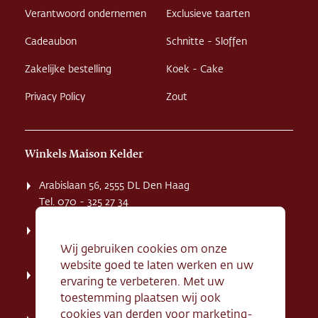
Verantwoord ondernemen
Exclusieve taarten
Cadeaubon
Schnitte - Sloffen
Zakelijke bestelling
Koek - Cake
Privacy Policy
Zout
Winkels Maison Kelder
Arabislaan 56, 2555 DL Den Haag
Tel. 070 - 325 27 34
Weissenbruchstaat 1 K, 2596 GA Den Haag
Tel. 070 - 324 94 09
Wij gebruiken cookies om onze
website goed te laten werken en uw
Kerkstraat 71, 2242 HD Wassenaar
ervaring te verbeteren. Met uw
Tel. 070 - 517 95 07
toestemming plaatsen wij ook
cookies van derden voor marketing-