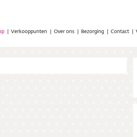
op
Verkooppunten
Over ons
Bezorging
Contact
op
oppunten
ns