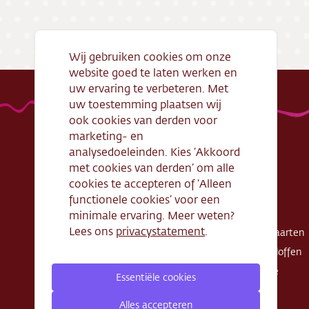
Bezorg
Conta
Wij gebruiken cookies om onze
website goed te laten werken en
Vacatu
uw ervaring te verbeteren. Met
uw toestemming plaatsen wij
ook cookies van derden voor
marketing- en
analysedoeleinden. Kies ‘Akkoord
met cookies van derden’ om alle
Handige links
Webshop
cookies te accepteren of ‘Alleen
Openingstijden
Gebak
functionele cookies’ voor een
Algemene
Taarten
minimale ervaring. Meer weten?
voorwaarden
Lees ons
privacystatement
.
Exclusieve taarten
Verantwoord
Schnitte - Sloffen
ondernemen
Koek - Cake
Essentiële cookies
Cadeaubon
Zout
Zakelijke bestelling
Alles accepteren