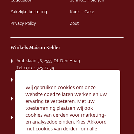
Cadeaubon
Schnitte - Sloffen
Zakelijke bestelling
Koek - Cake
Privacy Policy
Zout
Winkels Maison Kelder
Arabislaan 56, 2555 DL Den Haag
Tel. 070 - 325 27 34
Weissenbruchstaat 1 K, 2596 GA Den Haag
Tel. 070 - 324 94 09
Wij gebruiken cookies om onze
website goed te laten werken en uw
Kerkstraat 71, 2242 HD Wassenaar
ervaring te verbeteren. Met uw
Tel. 070 - 517 95 07
toestemming plaatsen wij ook
cookies van derden voor marketing-
Dorpsstraat 134, 2712 AN Zoetermeer
en analysedoeleinden. Kies ‘Akkoord
Tel. 079 - 316 78 95
met cookies van derden’ om alle