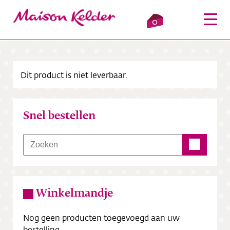
0
Dit product is niet leverbaar.
Inloggen
Winkelmandje
Snel bestellen
Webshop
Verkooppunten
Over ons
Winkelmandje
Bezorging
Nog geen producten toegevoegd aan uw
Contact
bestelling