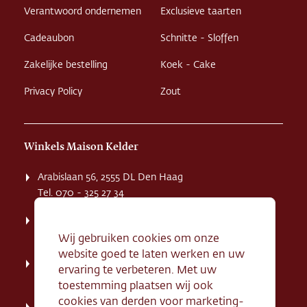
Verantwoord ondernemen
Exclusieve taarten
Cadeaubon
Schnitte - Sloffen
Zakelijke bestelling
Koek - Cake
Privacy Policy
Zout
Winkels Maison Kelder
Arabislaan 56, 2555 DL Den Haag
Tel. 070 - 325 27 34
Weissenbruchstaat 1 K, 2596 GA Den Haag
Tel. 070 - 324 94 09
Wij gebruiken cookies om onze
website goed te laten werken en uw
Kerkstraat 71, 2242 HD Wassenaar
ervaring te verbeteren. Met uw
Tel. 070 - 517 95 07
toestemming plaatsen wij ook
cookies van derden voor marketing-
Dorpsstraat 134, 2712 AN Zoetermeer