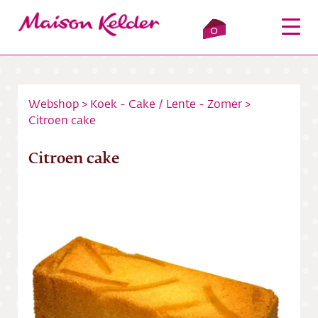
0
Webshop
>
Koek - Cake
/
Lente - Zomer
>
Citroen cake
Inloggen
Winkelmandje
Citroen cake
Webshop
Verkooppunten
Over ons
Bezorging
Contact