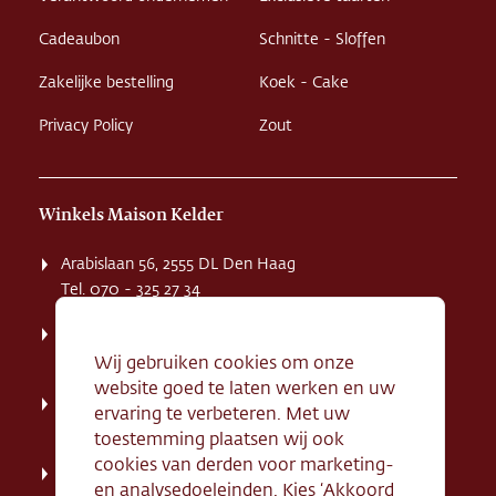
Cadeaubon
Schnitte - Sloffen
Zakelijke bestelling
Koek - Cake
Privacy Policy
Zout
Winkels Maison Kelder
Arabislaan 56, 2555 DL Den Haag
Tel. 070 - 325 27 34
Weissenbruchstaat 1 K, 2596 GA Den Haag
Tel. 070 - 324 94 09
Wij gebruiken cookies om onze
website goed te laten werken en uw
Kerkstraat 71, 2242 HD Wassenaar
ervaring te verbeteren. Met uw
Tel. 070 - 517 95 07
toestemming plaatsen wij ook
cookies van derden voor marketing-
Dorpsstraat 134, 2712 AN Zoetermeer
en analysedoeleinden. Kies ‘Akkoord