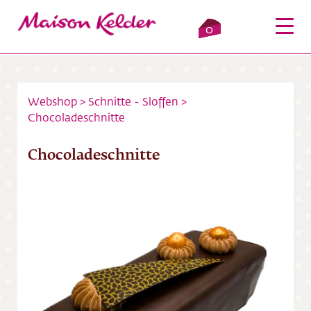
0
Webshop
>
Schnitte - Sloffen
>
Chocoladeschnitte
Inloggen
Winkelmandje
Chocoladeschnitte
Webshop
Verkooppunten
Over ons
Bezorging
Contact