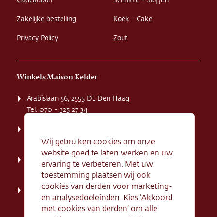
Cadeaubon
Schnitte - Sloffen
Zakelijke bestelling
Koek - Cake
Privacy Policy
Zout
Winkels Maison Kelder
Arabislaan 56, 2555 DL Den Haag
Tel. 070 - 325 27 34
Weissenbruchstaat 1 K, 2596 GA Den Haag
Tel. 070 - 324 94 09
Wij gebruiken cookies om onze
website goed te laten werken en uw
Kerkstraat 71, 2242 HD Wassenaar
ervaring te verbeteren. Met uw
Tel. 070 - 517 95 07
toestemming plaatsen wij ook
cookies van derden voor marketing-
Dorpsstraat 134, 2712 AN Zoetermeer
en analysedoeleinden. Kies ‘Akkoord
Tel. 079 - 316 78 95
met cookies van derden’ om alle