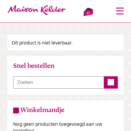
0
Dit product is niet leverbaar.
Inloggen
Winkelmandje
Snel bestellen
Webshop
Verkooppunten
Over ons
Winkelmandje
Bezorging
Nog geen producten toegevoegd aan uw
Contact
bestelling