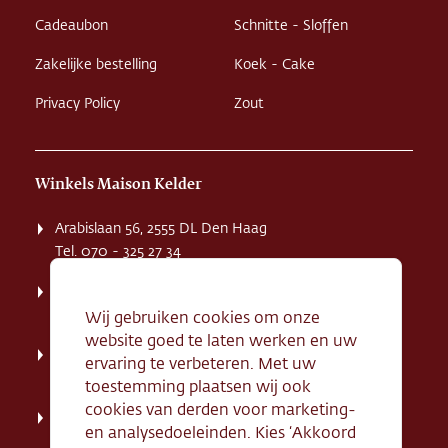
Cadeaubon
Schnitte - Sloffen
Zakelijke bestelling
Koek - Cake
Privacy Policy
Zout
Winkels Maison Kelder
Arabislaan 56, 2555 DL Den Haag
Tel. 070 - 325 27 34
Weissenbruchstaat 1 K, 2596 GA Den Haag
Tel. 070 - 324 94 09
Wij gebruiken cookies om onze
website goed te laten werken en uw
Kerkstraat 71, 2242 HD Wassenaar
ervaring te verbeteren. Met uw
Tel. 070 - 517 95 07
toestemming plaatsen wij ook
cookies van derden voor marketing-
Dorpsstraat 134, 2712 AN Zoetermeer
en analysedoeleinden. Kies ‘Akkoord
Tel. 079 - 316 78 95