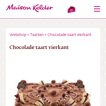
0
Webshop
>
Taarten
>
Chocolade taart vierkant
Inloggen
Winkelmandje
Chocolade taart vierkant
Webshop
Verkooppunten
Over ons
Bezorging
Contact