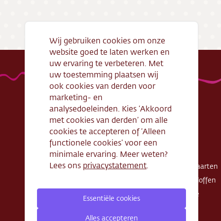
Bezorg
Conta
Wij gebruiken cookies om onze
website goed te laten werken en
Vacatu
uw ervaring te verbeteren. Met
uw toestemming plaatsen wij
ook cookies van derden voor
marketing- en
analysedoeleinden. Kies ‘Akkoord
met cookies van derden’ om alle
Handige links
Webshop
cookies te accepteren of ‘Alleen
Openingstijden
Gebak
functionele cookies’ voor een
Algemene
Taarten
minimale ervaring. Meer weten?
voorwaarden
Lees ons
privacystatement
.
Exclusieve taarten
Verantwoord
Schnitte - Sloffen
ondernemen
Koek - Cake
Essentiële cookies
Cadeaubon
Zout
Zakelijke bestelling
Alles accepteren