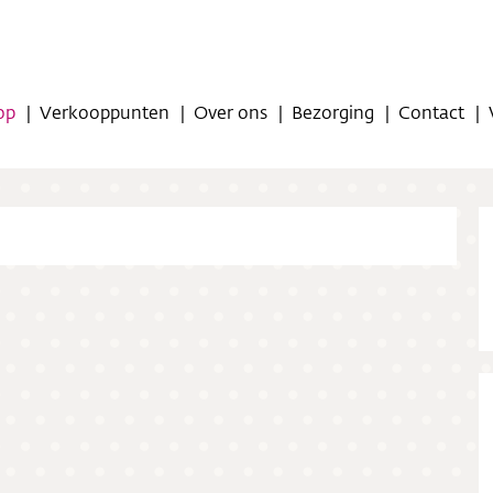
op
Verkooppunten
Over ons
Bezorging
Contact
op
oppunten
ns