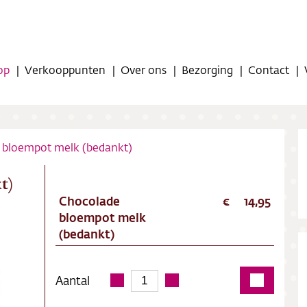
op
Verkooppunten
Over ons
Bezorging
Contact
 bloempot melk (bedankt)
t)
Chocolade
14,95
op
bloempot melk
(bedankt)
oppunten
ns
Aantal