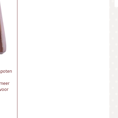
ing
ct
res
spoten
 meer
 voor