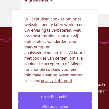
Wij gebruiken cookies om onze
website goed te laten werken en
uw ervaring te verbeteren. Met
uw toestemming plaatsen wij
ook cookies van derden voor
marketing- en
analysedoeleinden. Kies ‘Akkoord
met cookies van derden’ om alle
Handige links
Webshop
cookies te accepteren of ‘Alleen
functionele cookies’ voor een
Openingstijden
Gebak
minimale ervaring. Meer weten?
Algemene
Taarten
Lees ons
privacystatement
.
voorwaarden
Exclusieve taarten
Verantwoord
Schnitte - Sloffen
ondernemen
Essentiële cookies
Koek - Cake
Cadeaubon
Zout
Alles accepteren