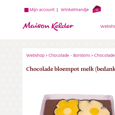
0
Mijn account
Winkelmandje
Websh
Webshop
>
Chocolade - Bonbons
>
Chocolade
Chocolade bloempot melk (bedank
Websh
Verko
Over o