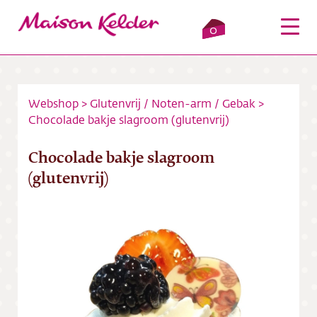
0
Webshop
>
Glutenvrij
/
Noten-arm
/
Gebak
>
Chocolade bakje slagroom (glutenvrij)
Inloggen
Winkelmandje
Chocolade bakje slagroom
Webshop
(glutenvrij)
Verkooppunten
Over ons
Bezorging
Contact