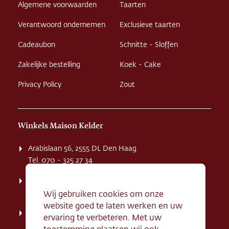
Algemene voorwaarden
Taarten
Verantwoord ondernemen
Exclusieve taarten
Cadeaubon
Schnitte - Sloffen
Zakelijke bestelling
Koek - Cake
Privacy Policy
Zout
Winkels Maison Kelder
Arabislaan 56, 2555 DL Den Haag
Tel. 070 - 325 27 34
Weissenbruchstaat 1 K, 2596 GA Den Haag
Tel. 070 - 324 94 09
Wij gebruiken cookies om onze
website goed te laten werken en uw
Kerkstraat 71, 2242 HD Wassenaar
ervaring te verbeteren. Met uw
Tel. 070 - 517 95 07
toestemming plaatsen wij ook