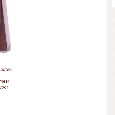
ing
ct
res
spoten
 meer
 voor