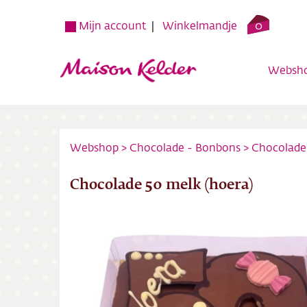
0
Mijn account
Winkelmandje
Websh
Webshop
>
Chocolade - Bonbons
>
Chocolade
Chocolade 50 melk (hoera)
Websh
Verko
Over o