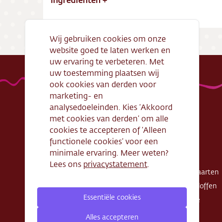
Wij gebruiken cookies om onze
website goed te laten werken en
uw ervaring te verbeteren. Met
uw toestemming plaatsen wij
ook cookies van derden voor
marketing- en
analysedoeleinden. Kies ‘Akkoord
met cookies van derden’ om alle
Handige links
Webshop
cookies te accepteren of ‘Alleen
functionele cookies’ voor een
Openingstijden
Gebak
minimale ervaring. Meer weten?
Algemene
Taarten
Lees ons
privacystatement
.
voorwaarden
Exclusieve taarten
Verantwoord
Schnitte - Sloffen
ondernemen
Essentiële cookies
Koek - Cake
Cadeaubon
Zout
Alles accepteren