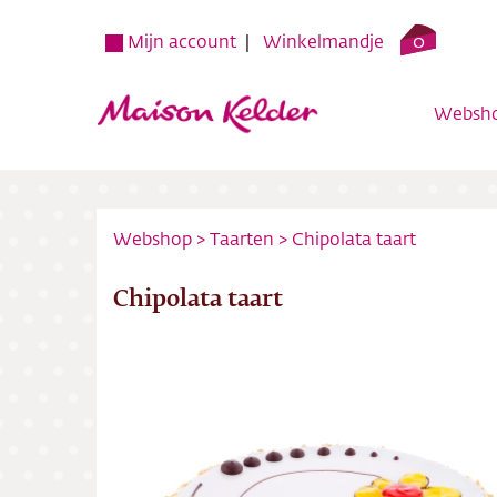
0
Mijn account
Winkelmandje
Websh
Webshop
>
Taarten
>
Chipolata taart
Chipolata taart
Websh
Verko
Over o