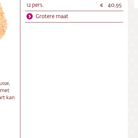
ing
12 pers.
40,95
Grotere maat
ct
res
usse,
 met
art kan