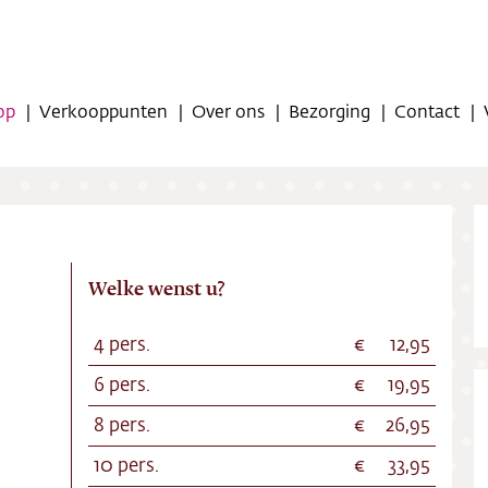
op
Verkooppunten
Over ons
Bezorging
Contact
Welke wenst u?
op
4 pers.
12,95
6 pers.
19,95
oppunten
8 pers.
26,95
ns
10 pers.
33,95