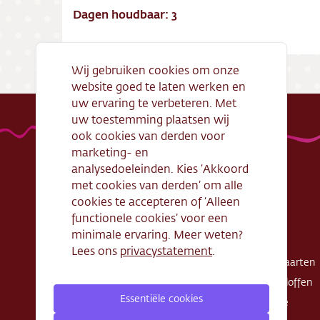
Dagen houdbaar: 3
Wij gebruiken cookies om onze
website goed te laten werken en
uw ervaring te verbeteren. Met
uw toestemming plaatsen wij
ook cookies van derden voor
marketing- en
analysedoeleinden. Kies ‘Akkoord
met cookies van derden’ om alle
Handige links
Webshop
cookies te accepteren of ‘Alleen
functionele cookies’ voor een
Openingstijden
Gebak
minimale ervaring. Meer weten?
Algemene
Taarten
Lees ons
privacystatement
.
voorwaarden
Exclusieve taarten
Verantwoord
Schnitte - Sloffen
ondernemen
Essentiële cookies
Koek - Cake
Cadeaubon