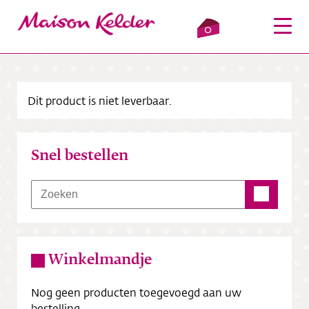
0
Dit product is niet leverbaar.
Inloggen
Winkelmandje
Snel bestellen
Webshop
Verkooppunten
Over ons
Winkelmandje
Bezorging
Nog geen producten toegevoegd aan uw
Contact
bestelling