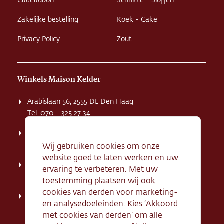
Cadeaubon
Schnitte - Sloffen
Zakelijke bestelling
Koek - Cake
Privacy Policy
Zout
Winkels Maison Kelder
Arabislaan 56, 2555 DL Den Haag
Tel. 070 - 325 27 34
Weissenbruchstaat 1 K, 2596 GA Den Haag
Tel. 070 - 324 94 09
Wij gebruiken cookies om onze
website goed te laten werken en uw
Kerkstraat 71, 2242 HD Wassenaar
ervaring te verbeteren. Met uw
Tel. 070 - 517 95 07
toestemming plaatsen wij ook
cookies van derden voor marketing-
Dorpsstraat 134, 2712 AN Zoetermeer
en analysedoeleinden. Kies ‘Akkoord
Tel. 079 - 316 78 95
met cookies van derden’ om alle