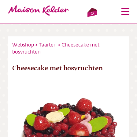
0
Webshop
>
Taarten
>
Cheesecake met
bosvruchten
Inloggen
Winkelmandje
Cheesecake met bosvruchten
Webshop
Verkooppunten
Over ons
Bezorging
Contact