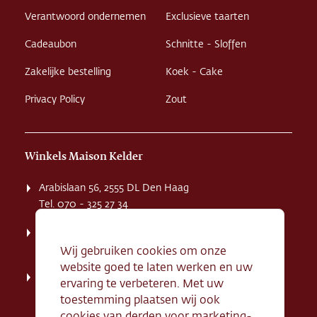
Verantwoord ondernemen
Exclusieve taarten
Cadeaubon
Schnitte - Sloffen
Zakelijke bestelling
Koek - Cake
Privacy Policy
Zout
Winkels Maison Kelder
Arabislaan 56, 2555 DL Den Haag
Tel. 070 - 325 27 34
Weissenbruchstaat 1 K, 2596 GA Den Haag
Tel. 070 - 324 94 09
Wij gebruiken cookies om onze
website goed te laten werken en uw
Kerkstraat 71, 2242 HD Wassenaar
ervaring te verbeteren. Met uw
Tel. 070 - 517 95 07
toestemming plaatsen wij ook
cookies van derden voor marketing-