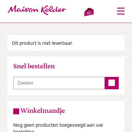
0
Dit product is niet leverbaar.
Inloggen
Winkelmandje
Snel bestellen
Webshop
Verkooppunten
Over ons
Winkelmandje
Bezorging
Nog geen producten toegevoegd aan uw
Contact
bestelling