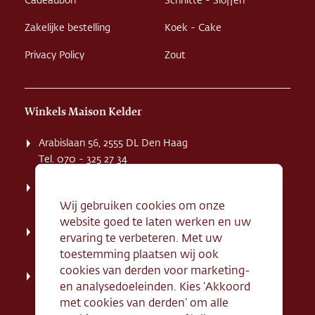
Cadeaubon
Schnitte - Sloffen
Zakelijke bestelling
Koek - Cake
Privacy Policy
Zout
Winkels Maison Kelder
Arabislaan 56, 2555 DL Den Haag
Tel. 070 - 325 27 34
Weissenbruchstaat 1 K, 2596 GA Den Haag
Tel. 070 - 324 94 09
Wij gebruiken cookies om onze
website goed te laten werken en uw
Kerkstraat 71, 2242 HD Wassenaar
ervaring te verbeteren. Met uw
Tel. 070 - 517 95 07
toestemming plaatsen wij ook
cookies van derden voor marketing-
Dorpsstraat 134, 2712 AN Zoetermeer
en analysedoeleinden. Kies ‘Akkoord
Tel. 079 - 316 78 95
met cookies van derden’ om alle