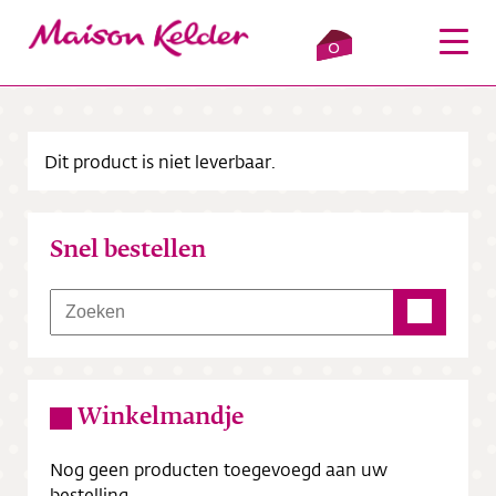
0
Dit product is niet leverbaar.
Inloggen
Winkelmandje
Snel bestellen
Webshop
Verkooppunten
Over ons
Winkelmandje
Bezorging
Nog geen producten toegevoegd aan uw
Contact
bestelling