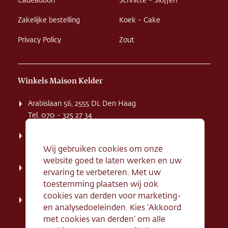
Cadeaubon
Schnitte - Sloffen
Zakelijke bestelling
Koek - Cake
Privacy Policy
Zout
Winkels Maison Kelder
Arabislaan 56, 2555 DL Den Haag
Tel. 070 - 325 27 34
Weissenbruchstaat 1 K, 2596 GA Den Haag
Tel. 070 - 324 94 09
Wij gebruiken cookies om onze
website goed te laten werken en uw
Kerkstraat 71, 2242 HD Wassenaar
ervaring te verbeteren. Met uw
Tel. 070 - 517 95 07
toestemming plaatsen wij ook
cookies van derden voor marketing-
Dorpsstraat 134, 2712 AN Zoetermeer
en analysedoeleinden. Kies ‘Akkoord
Tel. 079 - 316 78 95
met cookies van derden’ om alle