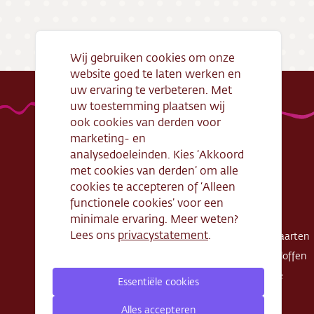
Bezorg
Conta
Wij gebruiken cookies om onze
website goed te laten werken en
Vacatu
uw ervaring te verbeteren. Met
uw toestemming plaatsen wij
ook cookies van derden voor
marketing- en
analysedoeleinden. Kies ‘Akkoord
met cookies van derden’ om alle
Handige links
Webshop
cookies te accepteren of ‘Alleen
Openingstijden
Gebak
functionele cookies’ voor een
Algemene
Taarten
minimale ervaring. Meer weten?
voorwaarden
Lees ons
privacystatement
.
Exclusieve taarten
Verantwoord
Schnitte - Sloffen
ondernemen
Koek - Cake
Essentiële cookies
Cadeaubon
Zout
Zakelijke bestelling
Alles accepteren