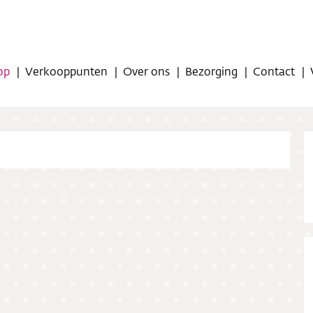
op
Verkooppunten
Over ons
Bezorging
Contact
op
oppunten
ns